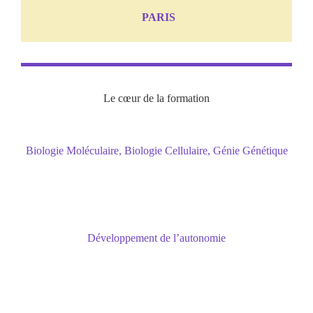
PARIS
Le cœur de la formation
Biologie Moléculaire, Biologie Cellulaire, Génie Génétique
compléter et approfondir les connaissances
pour acquérir une expertise dans ces domaines
Développement de l’autonomie
dans la méthodologie de travail en laboratoire
ainsi que la recherche et l’analyse
documentaire