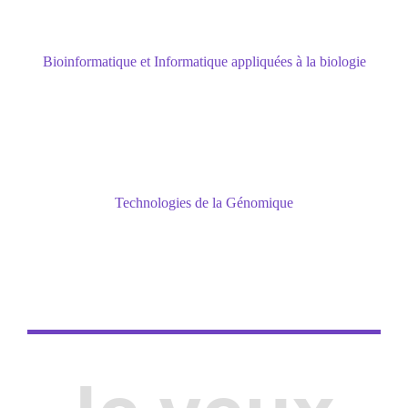
Bioinformatique et Informatique appliquées à la biologie
dont les technologies d'analyse du
transcriptome et du protéome, le traitement des
résultats NGS
Technologies de la Génomique
maîtriser les technologies et concepts
émergents, pour permettre une bonne
adaptabilité aux évolutions à venir