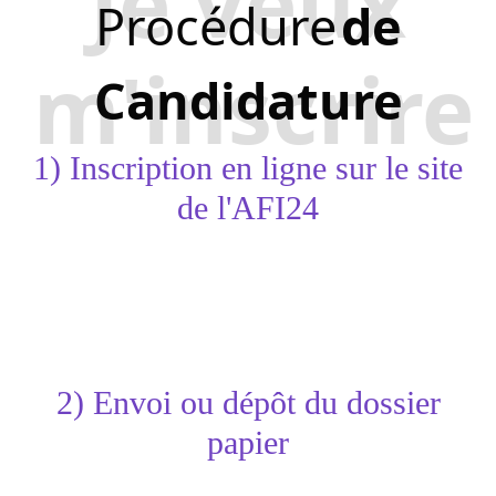
Je veux
Procédure
de
m'inscrire
Candidature
1) Inscription en ligne sur le site
de l'AFI24
Création d'un compte et candidature en ligne à
la licence professionnelle de Génomique
Lien vers la page de la formation
2) Envoi ou dépôt du dossier
papier
à l'adresse suivante :