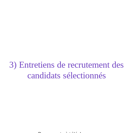
ENCPB -
Licence Professionnelle de
Génomique
A l'attention de Romain MITRE -
Boite
226
11, rue Pirandello - 75013 PARIS
Seuls les dossiers complets seront examinés
3) Entretiens de recrutement des
candidats sélectionnés
Nous procédons à plusieurs sessions
d'entretiens, la première a lieu fin février,
début mars
Les candidats sélectionnés seront contactés
directement par e-mail